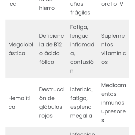
ica
uñas
oral o IV
hierro
frágiles
Fatiga,
Deficienc
lengua
Supleme
Megalobl
ia de B12
inflamad
ntos
ástica
o ácido
a,
vitamínic
fólico
confusió
os
n
Medicam
Destrucci
Ictericia,
entos
Hemolíti
ón de
fatiga,
inmunos
ca
glóbulos
espleno
upresore
rojos
megalia
s
Infeccion