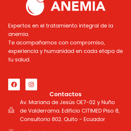
Expertos en el tratamiento integral de la
anemia.
Te acompañamos con compromiso,
experiencia y humanidad en cada etapa de
tu salud.
F
I
a
n
c
s
e
t
Contactos
b
a
Av. Mariana de Jesús OE7-02 y Nuño
o
g
o
de Valderrama. Edificio CITIMED Piso 8,
r
k
a
Consultorio 802. Quito - Ecuador
m