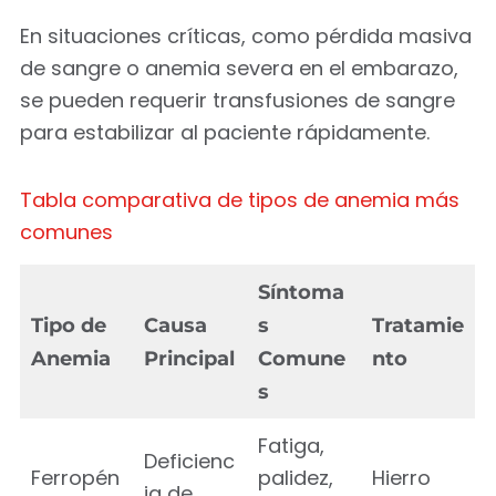
En situaciones críticas, como pérdida masiva
de sangre o anemia severa en el embarazo,
se pueden requerir transfusiones de sangre
para estabilizar al paciente rápidamente.
Tabla comparativa de tipos de anemia más
comunes
Síntoma
Tipo de
Causa
s
Tratamie
Anemia
Principal
Comune
nto
s
Fatiga,
Deficienc
Ferropén
palidez,
Hierro
ia de