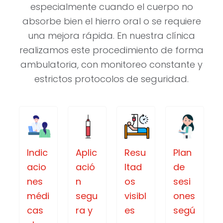
especialmente cuando el cuerpo no
absorbe bien el hierro oral o se requiere
una mejora rápida. En nuestra clínica
realizamos este procedimiento de forma
ambulatoria, con monitoreo constante y
estrictos protocolos de seguridad.
Indic
Aplic
Resu
Plan
acio
ació
ltad
de
nes
n
os
sesi
médi
segu
visibl
ones
cas
ra y
es
segú