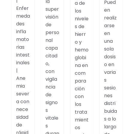
|
la
Pued
a de
Enfer
super
en
los
meda
visión
realiz
nivele
des
de
arse
s de
infla
perso
en
hierr
mato
nal
una
o y
rias
capa
sola
hemo
intest
citad
dosis
globi
inales
o,
o en
na en
|
con
varia
com
Ane
vigila
s
para
mia
ncia
sesio
ción
sever
de
nes
con
a con
signo
distri
los
nece
s
buida
trata
sidad
vitale
s a lo
mient
de
s
largo
os
rápid
duran