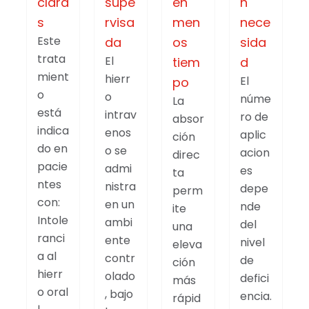
clara
supe
en
n
s
rvisa
men
nece
Este
da
os
sida
trata
El
tiem
d
mient
hierr
El
po
o
o
núme
La
está
intrav
ro de
absor
indica
enos
aplic
ción
do en
o se
acion
direc
pacie
admi
es
ta
ntes
nistra
depe
perm
con:
en un
nde
ite
Intole
ambi
del
una
ranci
ente
nivel
eleva
a al
contr
de
ción
hierr
olado
defici
más
o oral
, bajo
encia.
rápid