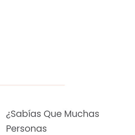
mejor opción para ti.
Con atención
personalizada,
tecnología de
vanguardia y
cuidado profesional,
tu recuperación está
en buenas manos.
¿Sabías Que Muchas
Personas