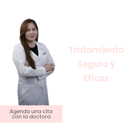
Recupera Tu
Energía con
un
Tratamiento
Seguro y
Eficaz
Nuestra doctora
especialista en
Agenda una cita
anemia evaluará si la
con la doctora
colocación de hierro
intravenoso es la