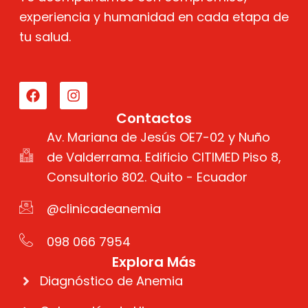
experiencia y humanidad en cada etapa de
tu salud.
F
I
a
n
c
s
e
t
Contactos
b
a
Av. Mariana de Jesús OE7-02 y Nuño
o
g
o
de Valderrama. Edificio CITIMED Piso 8,
r
k
a
Consultorio 802. Quito - Ecuador
m
@clinicadeanemia
098 066 7954
Explora Más
Diagnóstico de Anemia