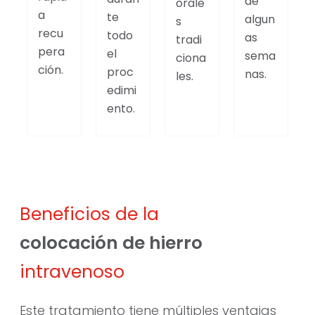
de
orale
a
te
algun
s
recu
todo
as
tradi
pera
el
sema
ciona
ción.
proc
nas.
les.
edimi
ento.
Beneficios de la
colocación de hierro
intravenoso
Este tratamiento tiene múltiples ventajas