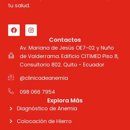
tu salud.
F
I
a
n
c
s
e
t
Contactos
b
a
Av. Mariana de Jesús OE7-02 y Nuño
o
g
o
de Valderrama. Edificio CITIMED Piso 8,
r
k
a
Consultorio 802. Quito - Ecuador
m
@clinicadeanemia
098 066 7954
Explora Más
Diagnóstico de Anemia
Colocación de Hierro