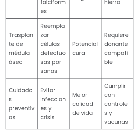
falciform
hierro
es
Reempla
Trasplan
zar
Requiere
te de
células
Potencial
donante
médula
defectuo
cura
compati
ósea
sas por
ble
sanas
Cumplir
Cuidado
Evitar
Mejor
con
s
infeccion
calidad
controle
preventiv
es y
de vida
s y
os
crisis
vacunas